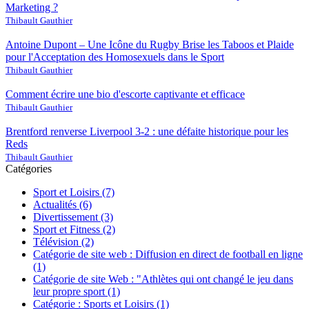
Marketing ?
Thibault Gauthier
Antoine Dupont – Une Icône du Rugby Brise les Taboos et Plaide
pour l'Acceptation des Homosexuels dans le Sport
Thibault Gauthier
Comment écrire une bio d'escorte captivante et efficace
Thibault Gauthier
Brentford renverse Liverpool 3-2 : une défaite historique pour les
Reds
Thibault Gauthier
Catégories
Sport et Loisirs
(7)
Actualités
(6)
Divertissement
(3)
Sport et Fitness
(2)
Télévision
(2)
Catégorie de site web : Diffusion en direct de football en ligne
(1)
Catégorie de site Web : "Athlètes qui ont changé le jeu dans
leur propre sport
(1)
Catégorie : Sports et Loisirs
(1)