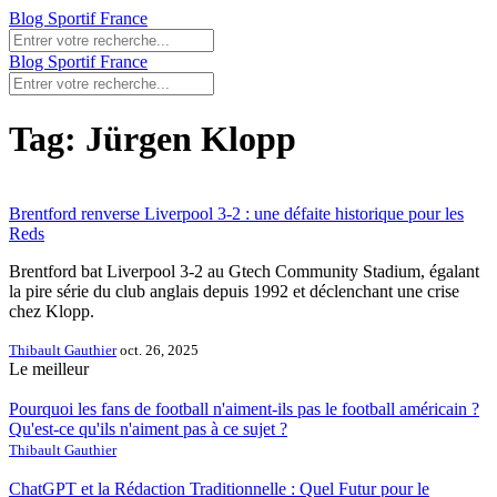
Blog Sportif France
Blog Sportif France
Tag: Jürgen Klopp
Brentford renverse Liverpool 3-2 : une défaite historique pour les
Reds
Brentford bat Liverpool 3-2 au Gtech Community Stadium, égalant
la pire série du club anglais depuis 1992 et déclenchant une crise
chez Klopp.
Thibault Gauthier
oct. 26, 2025
Le meilleur
Pourquoi les fans de football n'aiment-ils pas le football américain ?
Qu'est-ce qu'ils n'aiment pas à ce sujet ?
Thibault Gauthier
ChatGPT et la Rédaction Traditionnelle : Quel Futur pour le