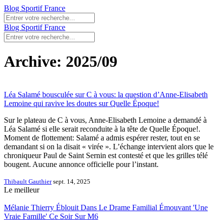
Blog Sportif France
Blog Sportif France
Archive: 2025/09
Léa Salamé bousculée sur C à vous: la question d’Anne-Elisabeth
Lemoine qui ravive les doutes sur Quelle Époque!
Sur le plateau de C à vous, Anne-Elisabeth Lemoine a demandé à
Léa Salamé si elle serait reconduite à la tête de Quelle Époque!.
Moment de flottement: Salamé a admis espérer rester, tout en se
demandant si on la disait « virée ». L’échange intervient alors que le
chroniqueur Paul de Saint Sernin est contesté et que les grilles télé
bougent. Aucune annonce officielle pour l’instant.
Thibault Gauthier
sept. 14, 2025
Le meilleur
Mélanie Thierry Éblouit Dans Le Drame Familial Émouvant 'Une
Vraie Famille' Ce Soir Sur M6