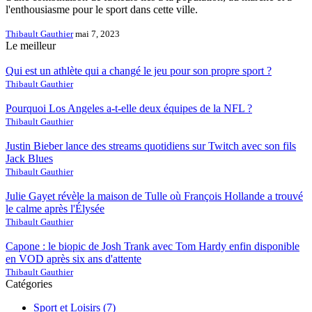
l'enthousiasme pour le sport dans cette ville.
Thibault Gauthier
mai 7, 2023
Le meilleur
Qui est un athlète qui a changé le jeu pour son propre sport ?
Thibault Gauthier
Pourquoi Los Angeles a-t-elle deux équipes de la NFL ?
Thibault Gauthier
Justin Bieber lance des streams quotidiens sur Twitch avec son fils
Jack Blues
Thibault Gauthier
Julie Gayet révèle la maison de Tulle où François Hollande a trouvé
le calme après l'Élysée
Thibault Gauthier
Capone : le biopic de Josh Trank avec Tom Hardy enfin disponible
en VOD après six ans d'attente
Thibault Gauthier
Catégories
Sport et Loisirs
(7)