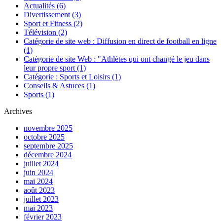
Actualités
(6)
Divertissement
(3)
Sport et Fitness
(2)
Télévision
(2)
Catégorie de site web : Diffusion en direct de football en ligne
(1)
Catégorie de site Web : "Athlètes qui ont changé le jeu dans
leur propre sport
(1)
Catégorie : Sports et Loisirs
(1)
Conseils & Astuces
(1)
Sports
(1)
Archives
novembre 2025
octobre 2025
septembre 2025
décembre 2024
juillet 2024
juin 2024
mai 2024
août 2023
juillet 2023
mai 2023
février 2023